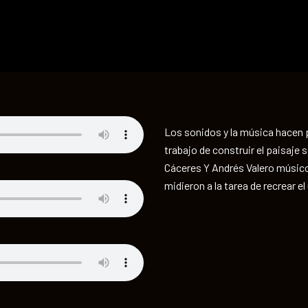
Los sonidos y la música hacen p
trabajo de construir el paisaje
Cáceres Y Andrés Valero músic
midieron a la tarea de recrear e
Pasajeros es una producción de
GameLoop
Correo:
info@gameloop.com