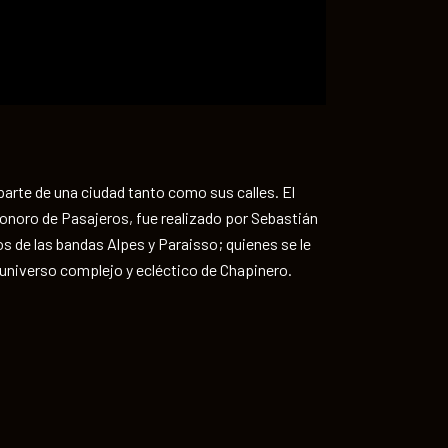
arte de una ciudad tanto como sus calles. El
 sonoro de Pasajeros, fue realizado por Sebastián
os de las bandas
Alpes
y
Paraisso
; quienes se le
l universo complejo y ecléctico de Chapinero.